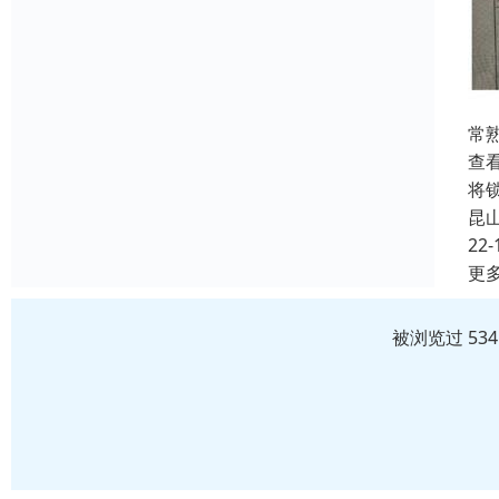
常
查
将
昆
22-
更
被浏览过 53