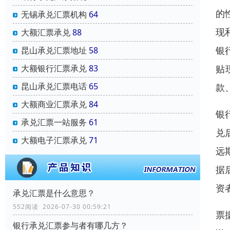
的
无锡承兑汇票机构
64
现
大额汇票承兑
88
银
昆山承兑汇票地址
58
贴
大额银行汇票承兑
83
昆山承兑汇票电话
65
款
大额商业汇票承兑
84
银
承兑汇票一站服务
61
兑
大额电子汇票承兑
71
远
据
资
承兑汇票是什么意思？
552阅读 2026-07-30 00:59:21
票
银行承兑汇票参与者有哪几方？