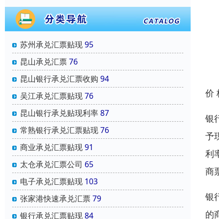
苏州承兑汇票贴现
95
昆山承兑汇票
76
昆山银行承兑汇票收购
94
价
吴江承兑汇票贴现
76
昆山银行承兑贴现利率
87
银
常熟银行承兑汇票贴现
76
予
商业承兑汇票贴现
91
利
太仓承兑汇票公司
65
商
电子承兑汇票贴现
103
银
张家港快速承兑汇票
79
的
银行承兑汇票贴现
84