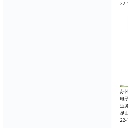
22-
苏
电
业
昆
22-