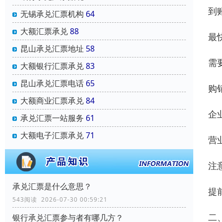
到
无锡承兑汇票机构
64
大额汇票承兑
88
最
昆山承兑汇票地址
58
需
大额银行汇票承兑
83
昆山承兑汇票电话
65
购
大额商业汇票承兑
84
企
承兑汇票一站服务
61
大额电子汇票承兑
71
营
注
承兑汇票是什么意思？
提
543阅读 2026-07-30 00:59:21
二
银行承兑汇票参与者有哪几方？