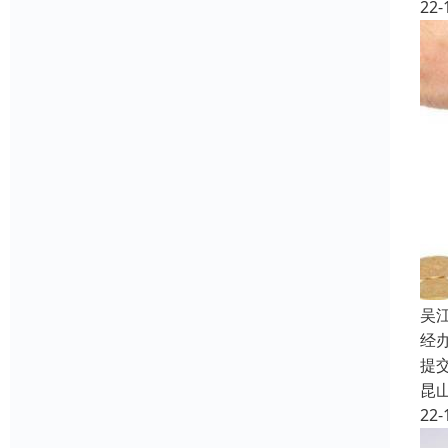
22-
吴
经
提
昆
22-