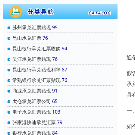
苏州承兑汇票贴现
95
昆山承兑汇票
76
昆山银行承兑汇票收购
94
通
吴江承兑汇票贴现
76
昆山银行承兑贴现利率
87
假
常熟银行承兑汇票贴现
76
承
商业承兑汇票贴现
91
具
太仓承兑汇票公司
65
一
电子承兑汇票贴现
103
张家港快速承兑汇票
79
如
银行承兑汇票贴现
84