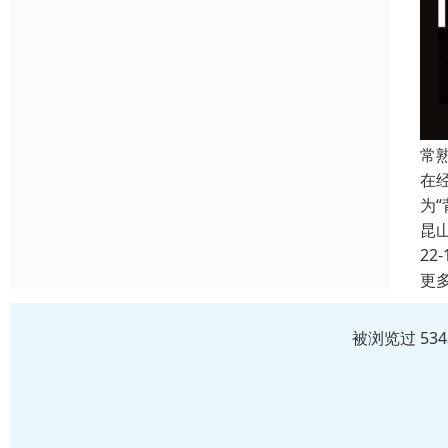
常
在
为
昆
22-
更
被浏览过 53