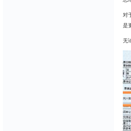
对
是
无