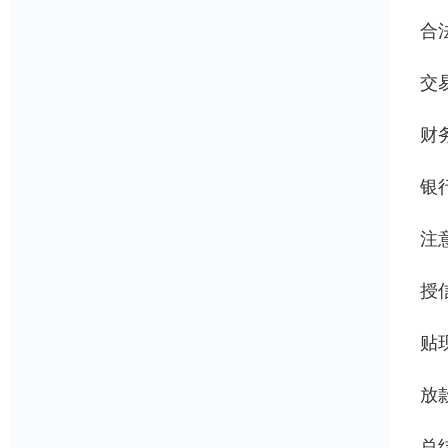
合
交
财
银
注
授
贴
放
总