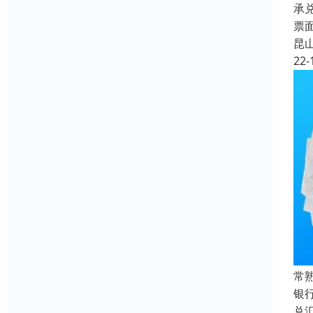
承
票
昆
22-
常
银
兑