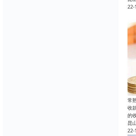
22-
常
收
的
昆
22-