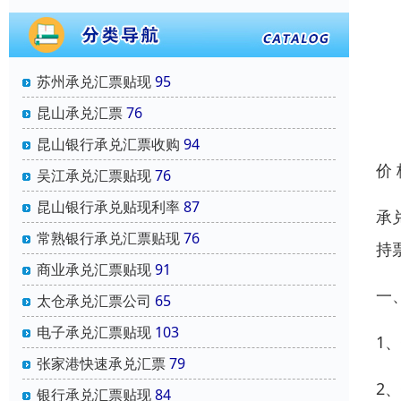
苏州承兑汇票贴现
95
昆山承兑汇票
76
昆山银行承兑汇票收购
94
价
吴江承兑汇票贴现
76
昆山银行承兑贴现利率
87
承
常熟银行承兑汇票贴现
76
持
商业承兑汇票贴现
91
一
太仓承兑汇票公司
65
电子承兑汇票贴现
103
1
张家港快速承兑汇票
79
2
银行承兑汇票贴现
84