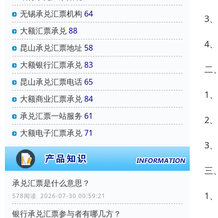
无锡承兑汇票机构
64
3
大额汇票承兑
88
4
昆山承兑汇票地址
58
大额银行汇票承兑
83
二
昆山承兑汇票电话
65
1
大额商业汇票承兑
84
承兑汇票一站服务
61
2
大额电子汇票承兑
71
3
三
承兑汇票是什么意思？
1
578阅读 2026-07-30 00:59:21
银行承兑汇票参与者有哪几方？