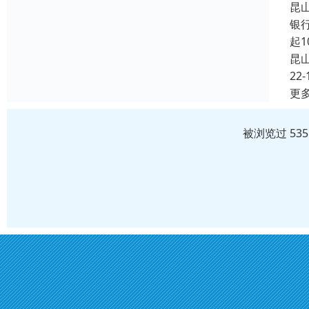
昆
银
起
昆
22-
更
被浏览过 53