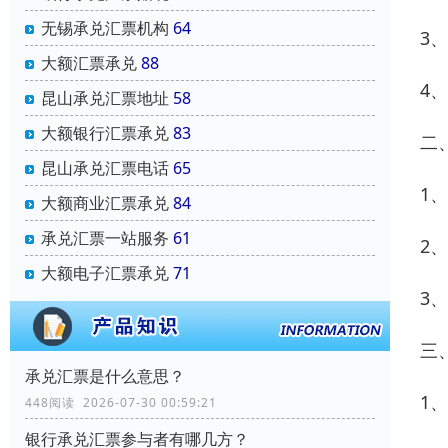
无锡承兑汇票机构
64
3
大额汇票承兑
88
4
昆山承兑汇票地址
58
大额银行汇票承兑
83
二
昆山承兑汇票电话
65
1
大额商业汇票承兑
84
承兑汇票一站服务
61
2
大额电子汇票承兑
71
3
三
承兑汇票是什么意思？
1
448阅读 2026-07-30 00:59:21
银行承兑汇票参与者有哪几方？