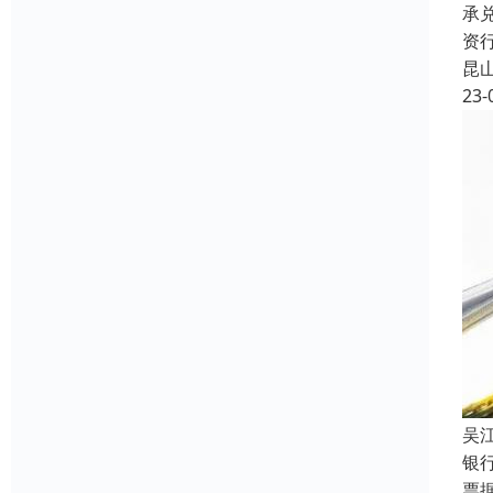
承
资
昆
23-
吴
银
票