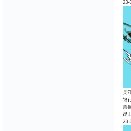
23-
吴
银
票
昆
23-