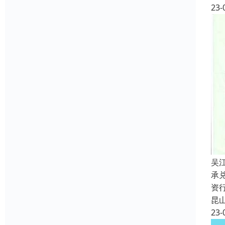
23-
吴
承
资
昆
23-