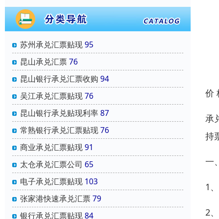
苏州承兑汇票贴现
95
昆山承兑汇票
76
昆山银行承兑汇票收购
94
价
吴江承兑汇票贴现
76
昆山银行承兑贴现利率
87
承
常熟银行承兑汇票贴现
76
持
商业承兑汇票贴现
91
一
太仓承兑汇票公司
65
电子承兑汇票贴现
103
1
张家港快速承兑汇票
79
2
银行承兑汇票贴现
84