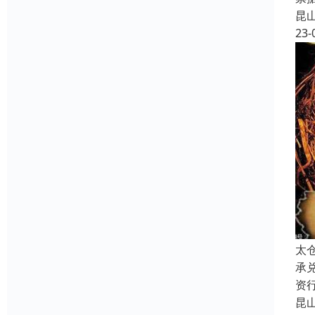
昆
23-
太
承
资
昆