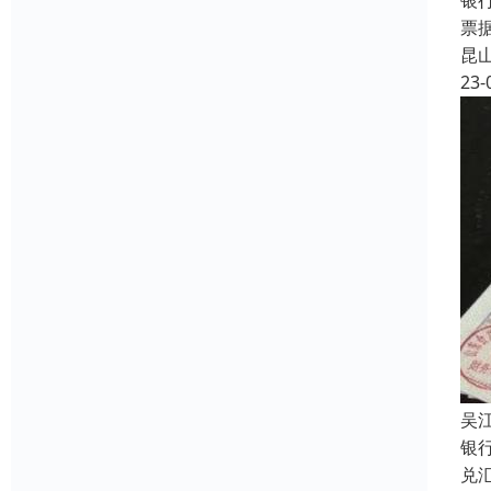
银
票
昆
23-
吴
银
兑