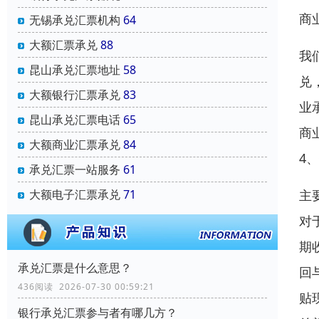
商
无锡承兑汇票机构
64
大额汇票承兑
88
我
昆山承兑汇票地址
58
兑
大额银行汇票承兑
83
业
昆山承兑汇票电话
65
商
大额商业汇票承兑
84
4
承兑汇票一站服务
61
主
大额电子汇票承兑
71
对
期
承兑汇票是什么意思？
回
436阅读 2026-07-30 00:59:21
贴
银行承兑汇票参与者有哪几方？