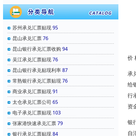
苏州承兑汇票贴现
95
昆山承兑汇票
76
昆山银行承兑汇票收购
94
价
吴江承兑汇票贴现
76
昆山银行承兑贴现利率
87
承
常熟银行承兑汇票贴现
76
给
商业承兑汇票贴现
91
行
太仓承兑汇票公司
65
资
电子承兑汇票贴现
103
银
张家港快速承兑汇票
79
自
银行承兑汇票贴现
84