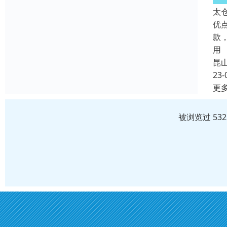
太
优
款
用
昆
23-
更
被浏览过 53