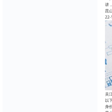
讲
昆
22-
吴
以
身