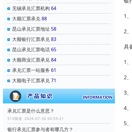
银
无锡承兑汇票机构
64
1
大额汇票承兑
88
昆山承兑汇票地址
58
2
大额银行汇票承兑
83
具
昆山承兑汇票电话
65
大额商业汇票承兑
84
1
承兑汇票一站服务
61
2
大额电子汇票承兑
71
3
4
承兑汇票是什么意思？
513阅读 2026-07-30 00:59:21
5
银行承兑汇票参与者有哪几方？