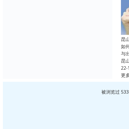
昆
如
与
昆
22-
更
被浏览过 53