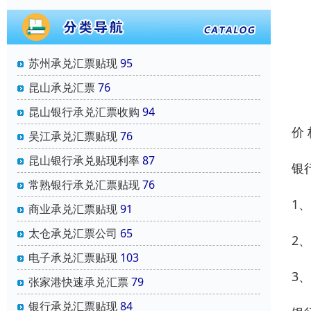
苏州承兑汇票贴现
95
昆山承兑汇票
76
昆山银行承兑汇票收购
94
价
吴江承兑汇票贴现
76
昆山银行承兑贴现利率
87
银
常熟银行承兑汇票贴现
76
1
商业承兑汇票贴现
91
太仓承兑汇票公司
65
2
电子承兑汇票贴现
103
3
张家港快速承兑汇票
79
银行承兑汇票贴现
84